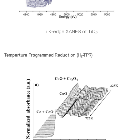
T
i K-edge XANES of TiO
2
Temperture Programmed Reduction (H
-TPR)
2