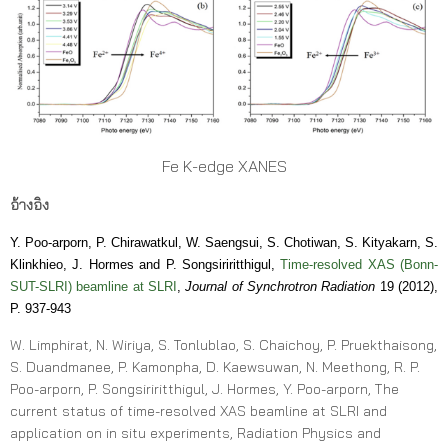
Fe K-edge XANES
อ้างอิง
Y. Poo-arporn, P. Chirawatkul, W. Saengsui, S. Chotiwan, S. Kityakarn, S.
Klinkhieo, J. Hormes and P. Songsiriritthigul,
Time-resolved XAS (Bonn-
SUT-SLRI) beamline at SLRI
,
Journal of Synchrotron Radiation
19 (2012),
P. 937-943
W. Limphirat, N. Wiriya, S. Tonlublao, S. Chaichoy, P. Pruekthaisong,
S. Duandmanee, P. Kamonpha, D. Kaewsuwan, N. Meethong, R. P.
Poo-arporn, P. Songsiriritthigul, J. Hormes, Y. Poo-arporn, The
current status of time-resolved XAS beamline at SLRI and
application on in situ experiments, Radiation Physics and