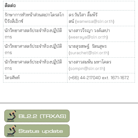
ติดต่อ
รักษาการหัวหน้าส่วนสเปกโตรสโก
ดร.วันวิสา ลิ้มพิรั
ปีรังสีเอ็กซ์
ตน์ (
wanwisa@slri.or.th
)
นักวิทยาศาสตร์ประจำห้องปฏิบัติ
นางสาววีรญา วงค์เตปา
การ
(
weeraya@slri.or.th
)
นักวิทยาศาสตร์ประจำห้องปฏิบัติ
นายสุรเชษฐ์ รัตนสุพร
การ
(
surachet@slri.or.th
)
นักวิทยาศาสตร์ประจำห้องปฏิบัติ
นางสาวสมพิน มหาโคตร
การ
(
sompin@slri.or.th
)
โทรศัพท์
(+66) 44-217040 ext. 1671-1672