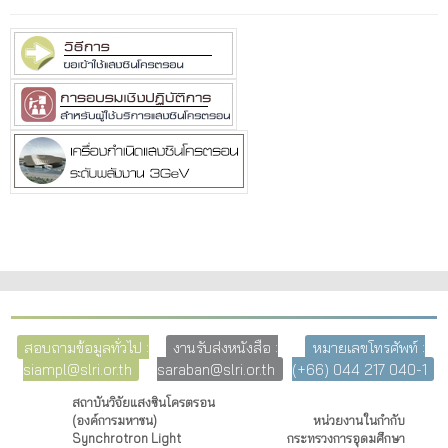
สอบถามข้อมูลทั่วไป :
งานรับส่งหนังสือ :
หมายเลขโทรศัพท์ :
siampl@slri.or.th
saraban@slri.or.th
(+66) 044 217 040-1
สถาบันวิจัยแสงซินโครตรอน
(องค์การมหาชน)
หน่วยงานในกำกับ
Synchrotron Light
กระทรวงการอุดมศึกษา