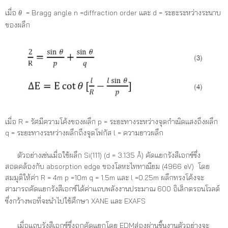
เมื่อ
θ
= Bragg angle n =diffraction order และ d = ระยะระหว่างระนาบ
ของผลึก
เมื่อ R = รัศมีความโค้งของผลึก p = ระยะทางระหว่างจุดกำเนิดแสงถึงผลึก
q = ระยะทางระหว่างผลึกถึงจุดโฟกัส l = ความยาวผลึก
ตัวอย่างเช่นเมื่อใช้ผลึก Si(111) (d = 3.135 Å) คัดแยกรังสีเอกซ์ซึ่ง
สอดคล้องกับ absorption edge ของโลหะไททาเนียม (4966 eV) โดย
สมมุติให้ค่า R = 4m p =10m q = 1.5m และ l =0.25m ผลึกทรงโค้งจะ
สามารถคัดแยกรังสีเอกซ์ได้ค่าแถบพลังงานประมาณ 600 อิเล็กตรอนโวลต์
ซึ่งกว้างพอที่จะนำไปใช้ศึกษา XANE และ EXAFS
เมื่อแถบรังสีเอกซ์ซึ่งถูกคัดแยกโดย EDMส่องผ่านชิ้นงานตัวอย่างจะ