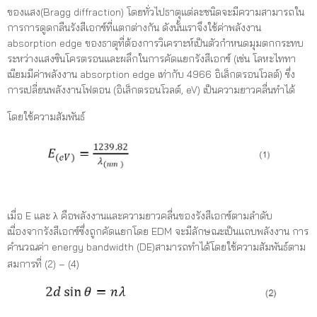
ของแสง(Bragg diffraction) โดยทั่วไปธาตุแต่ละชนิดจะมีความสามารถใน
การการดูดกลืนรังสีเอกซ์ที่แตกต่างกัน ดังนั้นเราจึงใช้ค่าพลังงาน
absorption edge ของธาตุที่ต้องการวิเคราะห์เป็นตัวกำหนดมุมตกกระทบ
ระหว่างแสงซินโครตรอนและผลึกในการคัดแยกรังสีเอกซ์ (เช่น โลหะไททา
เนียมมีค่าพลังงาน absorption edge เท่ากับ 4966 อิเล็กตรอนโวลต์) ซึ่ง
การเปลี่ยนพลังงานโฟตอน (อิเล็กตรอนโวลต์, eV) เป็นความยาวคลื่นทำได้
โดยใช้ความสัมพันธ์
เมื่อ E และ λ คือพลังงานและความยาวคลื่นของรังสีเอกซ์ตามลำดับ
เนื่องจากรังสีเอกซ์ซึ่งถูกคัดแยกโดย EDM จะมีลักษณะเป็นแถบพลังงาน การ
คำนวณค่า energy bandwidth (DE)สามารถทำได้โดยใช้ความสัมพันธ์ตาม
สมการที่ (2) – (4)