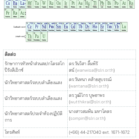
ติดต่อ
รักษาการหัวหน้าส่วนสเปกโตรสโก
ดร.วันวิสา ลิ้มพิรั
ปีรังสีเอ็กซ์
ตน์ (
wanwisa@slri.or.th
)
ดร.วันทนา คล้ายสุบรรณ์
นักวิทยาศาสตร์ระบบลำเลียงแสง
(
wantana@slri.or.th
)
ดร.วุฒิไกร บุษยาพร
นักวิทยาศาสตร์ระบบลำเลียงแสง
(
wutthikrai@slri.or.th
)
นางสาวสมพิน มหาโคตร
นักวิทยาศาสตร์ประจำห้องปฏิบัติ
(
sompin@slri.or.th
)
การ
โทรศัพท์
(+66) 44-217040 ext. 1671-1672