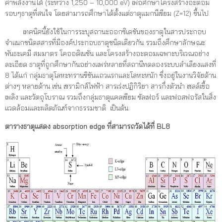
ค่าพลังงานได้ (ระหว่าง 1,250 – 10,000 eV) เพื่อศึกษาโครงสร้างอะตอม
รอบๆธาตุที่สนใจ โดยสามารถศึกษาได้ตั้งแต่ธาตุแมกนีเซียม (Z=12) ขึ้นไป
เทคนิคนี้ยังใช้ในการระบุสถานะออกซิเดชันของธาตุในสารประกอบ
จำแนกชนิดสสารที่มีองค์ประกอบธาตุชนิดเดียวกัน รวมถึงศึกษาลักษณะ
พันธะเคมี สมมาตร โคออดิเนชัน และโครงสร้างอะตอมเฉพาะบริเวณอย่าง
ละเอียด ธาตุที่ถูกศึกษากันอย่างแพร่หลายที่สถานีทดลองระบบลำเลียงแสงที่
8 ได้แก่ กลุ่มธาตุโลหะทรานซิชันแถวแรกและโลหะหนัก ซึ่งอยู่ในงานวิจัยด้าน
ต่างๆ หลายด้าน เช่น เซรามิกส์ไฟฟ้า สารเร่งปฏิกิริยา สารกึ่งตัวนำ เซลล์เชื้อ
เพลิง และวัตถุโบราณ รวมถึงกลุ่มธาตุแคลเซียม ซัลเฟอร์ และฟอสฟอรัสในสิ่ง
แวดล้อมและผลิตภัณฑ์จากธรรมชาติ เป็นต้น
ตารางธาตุแสดง absorption edge ที่สามารถวัดได้ที่ BL8