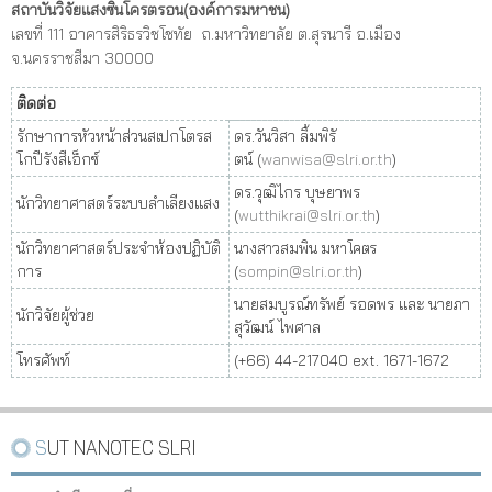
สถาบันวิจัยแสงซินโครตรอน(องค์การมหาชน)
เลขที่ 111 อาคารสิริธรวิชโชทัย ถ.มหาวิทยาลัย ต.สุรนารี อ.เมือง
จ.นครราชสีมา 30000
ติดต่อ
รักษาการหัวหน้าส่วนสเปกโตรส
ดร.วันวิสา ลิ้มพิรั
โกปีรังสีเอ็กซ์
ตน์ (
wanwisa@slri.or.th
)
ดร.วุฒิไกร บุษยาพร
นักวิทยาศาสตร์ระบบลำเลียงแสง
(
wutthikrai@slri.or.th
)
นักวิทยาศาสตร์ประจำห้องปฏิบัติ
นางสาวสมพิน มหาโคตร
การ
(
sompin@slri.or.th
)
นายสมบูรณ์ทรัพย์ รอดพร และ นายภา
นักวิจัยผู้ช่วย
สุวัฒน์ ไพศาล
โทรศัพท์
(+66) 44-217040 ext. 1671-1672
SUT NANOTEC SLRI