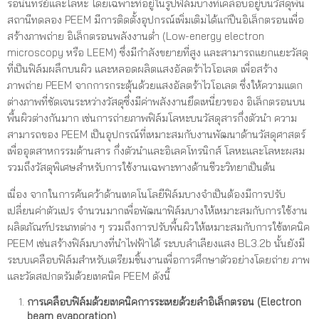
รอนินทรีย์และโลหะ โดยเฉพาะที่อยู่ในรูปฟิล์มบางที่เคลือบอยู่บนวัสดุพื้น
สถานีทดลอง PEEM มีการติดตั้งอุปกรณ์เพิ่มเติมได้แก่ปืนอิเล็กตรอนเพื่อ
สร้างภาพถ่าย อิเล็กตรอนพลังงานต่ำ (Low-energy electron
microscopy หรือ LEEM) ซึ่งมีกำลังขยายที่สูง และสามารถแยกแยะวัสดุ
ที่เป็นฟิล์มผลึกบนผิว และหลอดผลิตแสงอัลตร้าไวโอเลต เพื่อสร้าง
ภาพถ่าย PEEM จากการกระตุ้นด้วยแสงอัลตร้าไวโอเลต ซึ่งให้ความแตก
ต่างภาพที่ชัดเจนระหว่างวัสดุซึ่งมีค่าพลังงานยึดเหนี่ยวของ อิเล็กตรอนบน
พื้นผิวต่างกันมาก เช่นการถ่ายภาพฟิล์มโลหะบนวัสดุสารกึ่งตัวนำ ความ
สามารถของ PEEM เป็นอุปกรณ์ที่เหมาะสมกับงานพัฒนาด้านวัสดุศาสตร์
เพื่ออุตสาหกรรมด้านสาร กึ่งตัวนำและอิเลคโทรนิกส์ โลหะและโลหะผสม
รวมถึงวัสดุพิเศษสำหรับการใช้งานเฉพาะทางด้านชีวะวิทยาเป็นต้น
เนื่อง จากในการค้นคว้าด้านเทคโนโลยีฟิล์มบางจำเป็นต้องมีการปรับ
เปลี่ยนค่าตัวแปร จำนวนมากเพื่อพัฒนาฟิล์มบางให้เหมาะสมกับการใช้งาน
ผลิตภัณฑ์ประเภทต่าง ๆ รวมถึงการปรับพื้นผิวให้เหมาะสมกับการใช้เทคนิค
PEEM เช่นสร้างฟิล์มบางที่นำไฟฟ้าได้ ระบบลำเลียงแสง BL3.2b นั้นยังมี
ระบบเคลือบฟิล์มสำหรับเตรียมชิ้นงานเพื่อการศึกษาตัวอย่างโดยถ่าย ภาพ
และวัดสเปกตรัมด้วยเทคนิค PEEM ดังนี้
การเคลือบฟิล์มด้วยเทคนิคการระเหยด้วยลำอิเล็กตรอน (
Electron
beam evaporation)