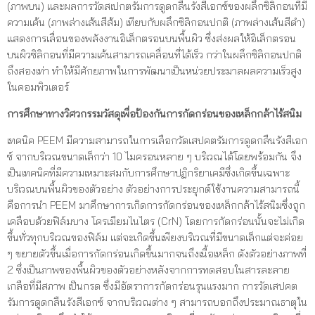
(ภาพบน) และผลการวัดสเปกตรัมการดูดกลืนรังสีเอกซ์ของผลึกซิลิกอนที่มี
ความเค้น (ภาพล่างเส้นสีส้ม) เทียบกับผลึกซิลิกอนปกติ (ภาพล่างเส้นสีดำ)
แสดงการเลื่อนของพลังงานอิเล็กตรอนบนพื้นผิว ซึ่งส่งผลให้อิเล็กตรอน
บนผิวซิลิกอนที่มีความเค้นสามารถเคลื่อนที่ได้เร็ว กว่าในผลึกซิลิกอนปกติ
ถึงสองเท่า ทำให้มีศักยภาพในการพัฒนาเป็นหน่วยประมาลผลความเร็วสูง
ในคอมพิวเตอร์
การศึกษาทางวิศวกรรมวัสดุเพื่อป้องกันการกัดกร่อนของเหล็กกล้าไร้สนิม
เทคนิค PEEM มีความสามารถในการเลือกวัดเสปคตรัมการดูดกลืนรังสีเอก
ซ์ จากบริเวณขนาดเล็กว่า 10 ไมครอนหลาย ๆ บริเวณได้โดยพร้อมกัน จึง
เป็นเทคนิคที่มีความเหมาะสมกับการศึกษาปฏิกริยาเคมีซึ่งเกิดขึ้นเฉพาะ
บริเวณบนพื้นผิวของตัวอย่าง ตัวอย่างการประยุกต์ใช้งานความสามารถนี้
คือการนำ PEEM มาศึกษาการเกิดการกัดกร่อนของเหล็กกล้าไร้สนิมซึ่งถูก
เคลือบด้วยฟิล์มบาง โครเมียมไนไตร (CrN) โดยการกัดกร่อนนั้นจะไม่เกิด
ขึ้นทั่วทุกบริเวณของฟิล์ม แต่จะเกิดขึ้นเพียงบริเวณที่มีขนาดเล็กแต่จะค่อย
ๆ ขยายตัวขึ้นเมื่อการกัดกร่อนเกิดขึ้นมากจนถึงเนื้อเหล็ก ดังตัวอย่างภาพที่
2 ซึ่งเป็นภาพของพื้นผิวของตัวอย่างหลังจากการทดสอบในสารละลาย
เกลือที่มีสภาพ เป็นกรด ซึ่งมีอัตราการกัดกร่อนรุนแรงมาก การวัดเสปคต
รัมการดูดกลืนรังสีเอกซ์ จากบริเวณต่าง ๆ สามารถบอกถึงประมาณธาตุใน