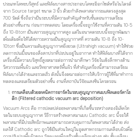
ประเภทโลหะบริสุทธ์ และฟิล์มบางสารประกอบโลหะอ็อกไซด์หรือไนไตรด์
จาก Source target ขนาด 3 นิ้ว ด้วยกำลังพลาสมากระแสตรงสูงสุด
700 วัตต์ ซึ่งถือว่าเป็นระบบที่มีความสำคัญสำหรับขั้นตอนการเตรียม
ตัวอย่างชิ้นงาน ก่อนการทดสอบ โดยเครื่องนี้จะถูกใช้งานที่ความดัน 10-5
ถึง 10-8torr เป็นสภาวะสุญญากาศสูง แต่ในอนาคตระบบนี้จะถูกพัฒนา
เพิ่มเติมเพื่อให้ได้สภาวะความเป็นสุญญากาศที่ ความดัน 10-8 ถึง 10-
10torr ซึ่งเป็นความดันสุญญากาศยิ่งยวด (Ultrahigh vacuum) ทำให้ช่วย
ลดการปนเปื้อนของสิ่งสกปรกที่ปะปนอยู่ในอากาศ ทำให้ฟิล์มบางที่ได้จาก
เครื่องนี้มีความบริสุทธิ์สูงเหมาะต่อการนำมาศึกษา วิจัยในเชิงลึกทางด้าน
วิศวกรรมพื้นผิว และวิทยาศาสตร์พื้นผิว ที่สำคัญเครื่องนี้สามารถเตรียม
ฟิล์มบางได้ง่ายและรวดเร็ว ดังนั้นจึงเหมาะต่อการให้บริการผู้ใช้ที่มาทำการ
ทดลองและเตรียมตัวอย่างชิ้น งานที่สถาบันวิจัยแสงซินโครตรอน
การเคลือบด้วยเทคนิคการอาร์คในระบสุญญากาศแบบฟิลเตอร์คาโธ
ดิก
(Filtered cathodic
vacuum arc deposition)
Vacuum Arcs คือ การปลดปล่อยพลาสมาที่เกิดขึ้นระหว่างสองอิเล็คโท
รดในระบบสุญญากาศ วิธีการสร้างพลาสมาแบบ Cathodic arc นี้จะให้
พลาสมาที่มีประสิทธิภาพและสามารถควบคุมการเกิดพลาสมาได้ง่าย ส่ง
ผลให้ Cathodic arc ถูกใช้เป็นส่วนใหญ่ในอุตสาหกรรมการเคลือบผิวเพื่อ
การปรับปรุงพื้นผิวของ วัสดุและเพื่อสร้างชั้นเคลือบต่างๆ เช่น ชั้นเคลือบ