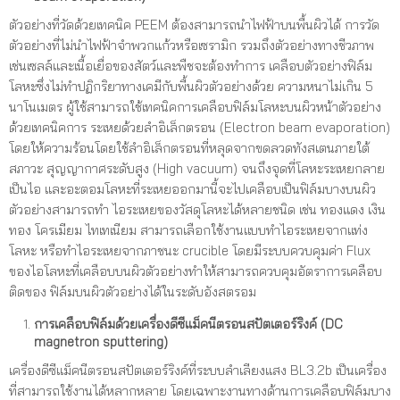
ตัวอย่างที่วัดด้วยเทคนิค PEEM ต้องสามารถนำไฟฟ้าบนพื้นผิวได้ การวัด
ตัวอย่างที่ไม่นำไฟฟ้าจำพวกแก้วหรือเซรามิก รวมถึงตัวอย่างทางชีวภาพ
เช่นเซลล์และเนื้อเยื่อของสัตว์และพืชจะต้องทำการ เคลือบตัวอย่างฟิล์ม
โลหะซึ่งไม่ทำปฏิกริยาทางเคมีกับพื้นผิวตัวอย่างด้วย ความหนาไม่เกิน 5
นาโนเมตร ผู้ใช้สามารถใช้เทคนิคการเคลือบฟิล์มโลหะบนผิวหน้าตัวอย่าง
ด้วยเทคนิคการ ระเหยด้วยลำอิเล็กตรอน (Electron beam evaporation)
โดยให้ความร้อนโดยใช้ลำอิเล็กตรอนที่หลุดจากขดลวดทังสเตนภายใต้
สภาวะ สุญญากาศระดับสูง (High vacuum) จนถึงจุดที่โลหะระเหยกลาย
เป็นไอ และอะตอมโลหะที่ระเหยออกมานี้จะไปเคลือบเป็นฟิล์มบางบนผิว
ตัวอย่างสามารถทำ ไอระเหยของวัสดุโลหะได้หลายชนิด เช่น ทองแดง เงิน
ทอง โครเมียม ไทเทเนียม สามารถเลือกใช้งานแบบทำไอระเหยจากแท่ง
โลหะ หรือทำไอระเหยจากภาชนะ crucible โดยมีระบบควบคุมค่า Flux
ของไอโลหะที่เคลือบบนผิวตัวอย่างทำให้สามารถควบคุมอัตราการเคลือบ
ติดของ ฟิล์มบนผิวตัวอย่างได้ในระดับอังสตรอม
การเคลือบฟิล์มด้วยเครื่องดีซีแม็คนีตรอนสปัตเตอร์ริงค์
(DC
magnetron sputtering)
เครื่องดีซีแม็คนีตรอนสปัตเตอร์ริงค์ที่ระบบลำเลียงแสง BL3.2b เป็นเครื่อง
ที่สามารถใช้งานได้หลากหลาย โดยเฉพาะงานทางด้านการเคลือบฟิล์มบาง