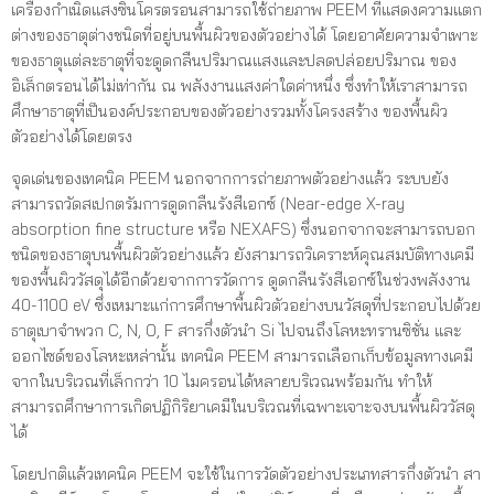
เครื่องกำเนิดแสงซินโครตรอนสามารถใช้ถ่ายภาพ PEEM ที่แสดงความแตก
ต่างของธาตุต่างชนิดที่อยู่บนพื้นผิวของตัวอย่างได้ โดยอาศัยความจำเพาะ
ของธาตุแต่ละธาตุที่จะดูดกลืนปริมาณแสงและปลดปล่อยปริมาณ ของ
อิเล็กตรอนได้ไม่เท่ากัน ณ พลังงานแสงค่าใดค่าหนึ่ง ซึ่งทำให้เราสามารถ
ศึกษาธาตุที่เป็นองค์ประกอบของตัวอย่างรวมทั้งโครงสร้าง ของพื้นผิว
ตัวอย่างได้โดยตรง
จุดเด่นของเทคนิค PEEM นอกจากการถ่ายภาพตัวอย่างแล้ว ระบบยัง
สามารถวัดสเปกตรัมการดูดกลืนรังสีเอกซ์ (Near-edge X-ray
absorption fine structure หรือ NEXAFS) ซึ่งนอกจากจะสามารถบอก
ชนิดของธาตุบนพื้นผิวตัวอย่างแล้ว ยังสามารถวิเคราะห์คุณสมบัติทางเคมี
ของพื้นผิววัสดุได้อีกด้วยจากการวัดการ ดูดกลืนรังสีเอกซ์ในช่วงพลังงาน
40-1100 eV ซึ่งเหมาะแก่การศึกษาพื้นผิวตัวอย่างบนวัสดุที่ประกอบไปด้วย
ธาตุเบาจำพวก C, N, O, F สารกึ่งตัวนำ Si ไปจนถึงโลหะทรานซิชั่น และ
ออกไซด์ของโลหะเหล่านั้น เทคนิค PEEM สามารถเลือกเก็บข้อมูลทางเคมี
จากในบริเวณที่เล็กกว่า 10 ไมครอนได้หลายบริเวณพร้อมกัน ทำให้
สามารถศึกษาการเกิดปฏิกิริยาเคมีในบริเวณที่เฉพาะเจาะจงบนพื้นผิววัสดุ
ได้
โดยปกติแล้วเทคนิค PEEM จะใช้ในการวัดตัวอย่างประเภทสารกึ่งตัวนำ สา