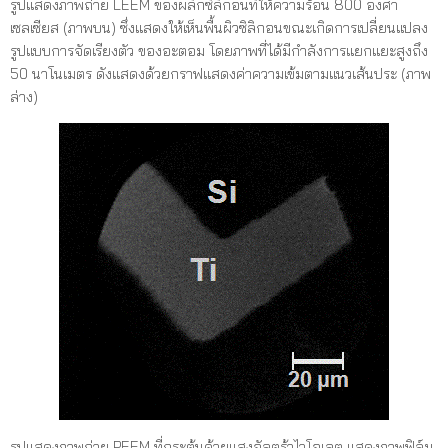
รูปแสดงภาพถ่าย LEEM ของผลึกซิลิกอนที่ให้ความร้อน 800 องศา
เซลเซียส (ภาพบน) ซึ่งแสดงให้เห็นพื้นผิวซิลิกอนขณะเกิดการเปลี่ยนแปลง
รูปแบบการจัดเรียงตัว ของอะตอม โดยภาพที่ได้มีกำลังการแยกแยะสูงถึง
50 นาโนเมตร ดังแสดงด้วยกราฟแสดงค่าความเข้มตามแนวเส้นประ (ภาพ
ล่าง)
รูปแสดงภาพถ่าย PEEM ที่กระตุ้นด้วยแสงอัลตร้าไวโอเลต แสดงภาพฟิล์ม