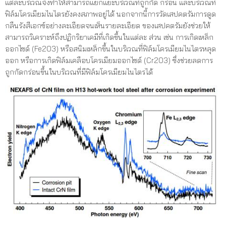
แต่ละบริเวณจึงทำให้สามารถแยกแยะบริเวณที่ถูกกัด กร่อน และบริเวณที่
ฟิล์มโครเมียมไนไตรยังคงสภาพอยู่ได้ นอกจากนี้การวัดเสปคตรัมการดูด
กลืนรังสีเอกซ์อย่างละเอียดจนเห็นรายละเอียด ของเสปคตรัมยังช่วยให้
สามารถวิเคราะห์ถึงปฏิกริยาเคมีที่เกิดขึ้นในแต่ละ ส่วน เช่น การเกิดเหล็ก
ออกไซด์ (Fe2O3) หรือสนิมเหล็กขึ้นในบริเวณที่ฟิล์มโครเมียมไนไตรหลุด
ออก หรือการเกิดฟิล์มเคลือบโครเมียมออกไซด์ (Cr2O3) ซึ่งช่วยลดการ
ถูกกัดกร่อนขึ้นในบริเวณที่มีฟิล์มโครเมียมไนไตรได้