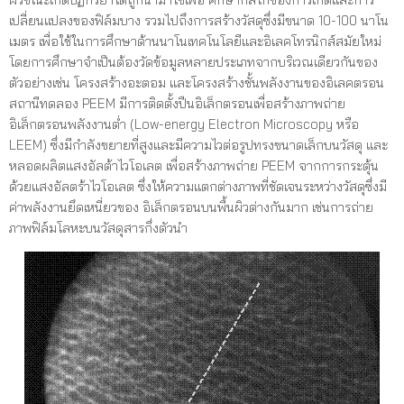
เปลี่ยนแปลงของฟิล์มบาง รวมไปถึงการสร้างวัสดุซึ่งมีขนาด 10-100 นาโน
เมตร เพื่อใช้ในการศึกษาด้านนาโนเทคโนโลยีและอิเลคโทรนิกส์สมัยใหม่
โดยการศึกษาจำเป็นต้องวัดข้อมูลหลายประเภทจากบริเวณเดียวกันของ
ตัวอย่างเช่น โครงสร้างอะตอม และโครงสร้างชั้นพลังงานของอิเลคตรอน
สถานีทดลอง PEEM มีการติดตั้งปืนอิเล็กตรอนเพื่อสร้างภาพถ่าย
อิเล็กตรอนพลังงานต่ำ (Low-energy Electron Microscopy หรือ
LEEM) ซึ่งมีกำลังขยายที่สูงและมีความไวต่อรูปทรงขนาดเล็กบนวัสดุ และ
หลอดผลิตแสงอัลต้าไวโอเลต เพื่อสร้างภาพถ่าย PEEM จากการกระตุ้น
ด้วยแสงอัลตร้าไวโอเลต ซึ่งให้ความแตกต่างภาพที่ชัดเจนระหว่างวัสดุซึ่งมี
ค่าพลังงานยึดเหนี่ยวของ อิเล็กตรอนบนพื้นผิวต่างกันมาก เช่นการถ่าย
ภาพฟิล์มโลหะบนวัสดุสารกึ่งตัวนำ